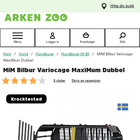
pa
Hitta din butik
ållet
Kontakta
kundtjänst
Meny
Logga in
Kundvagn
Sök
Hem
Hund
Hundburar
Hundburar till Bil
MiM Bilbur Variocage
MaxiMum Dubbel
MiM Bilbur Variocage MaxiMum Dubbel
foo
5 röster
Skriv en recension
Krocktestad