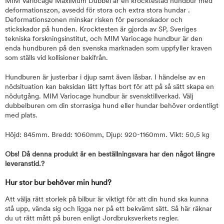
MIM Variocage MaxiMum Dubbel är en krocktestad hundbur med
deformationszon, avsedd för stora och extra stora hundar .
Deformationszonen minskar risken för personskador och
stickskador på hunden. Krocktesten är gjorda av SP, Sveriges
tekniska forskningsinstitut, och MIM Variocage hundbur är den
enda hundburen på den svenska marknaden som uppfyller kraven
som ställs vid kollisioner bakifrån.
Hundburen är justerbar i djup samt även låsbar. I händelse av en
nödsituation kan baksidan lätt lyftas bort för att på så sätt skapa en
nödutgång. MIM Variocage hundbur är svensktillverkad. Välj
dubbelburen om din storrasiga hund eller hundar behöver ordentligt
med plats.
Höjd: 845mm. Bredd: 1060mm, Djup: 920-1160mm. Vikt: 50,5 kg
Obs! Då denna produkt är en beställningsvara har den något längre
leveranstid.?
Hur stor bur behöver min hund?
Att välja rätt storlek på bilbur är viktigt för att din hund ska kunna
stå upp, vända sig och ligga ner på ett bekvämt sätt. Så här räknar
du ut rätt mått på buren enligt Jordbruksverkets regler.