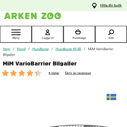
pa
Hitta din butik
ållet
Kontakta
kundtjänst
Meny
Logga in
Kundvagn
Sök
Hem
Hund
Hundburar
Hundburar till Bil
MiM VarioBarrier
Bilgaller
MiM VarioBarrier Bilgaller
foo
4 röster
Skriv en recension