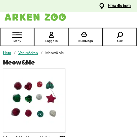
pa
Hitta din butik
ållet
Kontakta
kundtjänst
Meny
Logga in
Kundvagn
Sök
Hem
Varumärken
Meow&Me
Meow&Me