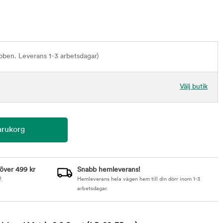
bben. Leverans 1-3 arbetsdagar)
Välj butik
 över 499 kr
Snabb hemleverans!
!
Hemleverans hela vägen hem till din dörr inom 1-3
arbetsdagar.