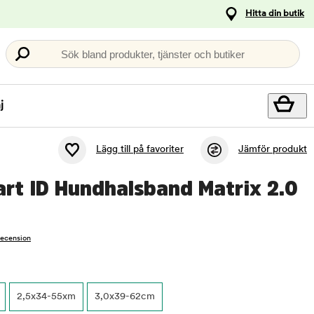
Hitta din butik
Sök bland produkter, tjänster och butiker
j
Lägg till på favoriter
Jämför produkt
rt ID Hundhalsband Matrix 2.0
recension
2,5x34-55xm
3,0x39-62cm