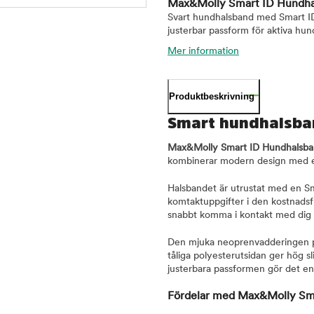
Max&Molly Smart ID Hundhal
Svart hundhalsband med Smart I
justerbar passform för aktiva hun
Mer information
Produktbeskrivning
Smart hundhalsba
Max&Molly Smart ID Hundhalsban
kombinerar modern design med e
Halsbandet är utrustat med en S
komtaktuppgifter i den kostnads
snabbt komma i kontakt med dig 
Den mjuka neoprenvadderingen på
tåliga polyesterutsidan ger hög s
justerbara passformen gör det en
Fördelar med Max&Molly Sma