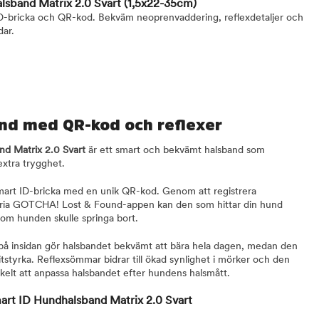
sband Matrix 2.0 Svart
(1,5x22-35cm)
D-bricka och QR-kod. Bekväm neoprenvaddering, reflexdetaljer och
dar.
nd med QR-kod och reflexer
d Matrix 2.0 Svart
är ett smart och bekvämt halsband som
xtra trygghet.
mart ID-bricka med en unik QR-kod. Genom att registrera
fria GOTCHA! Lost & Found-appen kan den som hittar din hund
om hunden skulle springa bort.
 insidan gör halsbandet bekvämt att bära hela dagen, medan den
litstyrka. Reflexsömmar bidrar till ökad synlighet i mörker och den
kelt att anpassa halsbandet efter hundens halsmått.
rt ID Hundhalsband Matrix 2.0 Svart