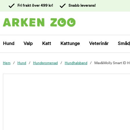
 till
Fri frakt över 499 kr!
Snabb leverans!
ållet
Kontakta
kundtjänst
Hund
Valp
Katt
Kattunge
Veterinär
Småd
Hem
Hund
Hundpromenad
Hundhalsband
Max&Molly Smart ID Hu
foo