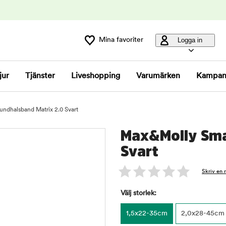
Mina favoriter
Logga in
jur
Tjänster
Liveshopping
Varumärken
Kampan
ndhalsband Matrix 2.0 Svart
Max&Molly Sma
Svart
Skriv en 
Välj storlek:
1,5x22-35cm
2,0x28-45cm