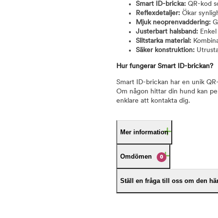
Smart ID-bricka:
QR-kod som
Reflexdetaljer:
Ökar synlig
Mjuk neoprenvaddering:
Ge
Justerbart halsband:
Enkel 
Slitstarka material:
Kombinat
Säker konstruktion:
Utrusta
Hur fungerar Smart ID-brickan?
Smart ID-brickan har en unik QR
Om någon hittar din hund kan per
enklare att kontakta dig.
Mer information
Omdömen
0
Ställ en fråga till oss om den h