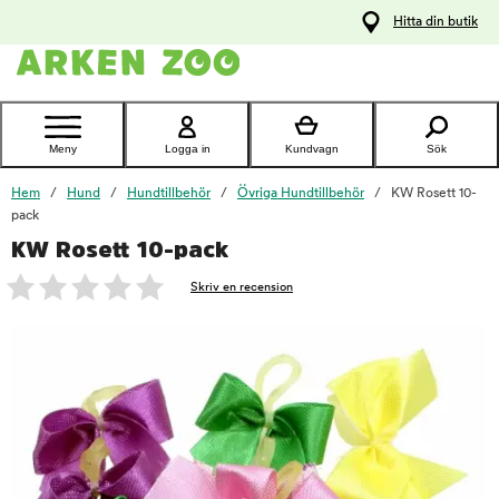
pa
Hitta din butik
ållet
Kontakta
kundtjänst
Meny
Logga in
Kundvagn
Sök
Hem
Hund
Hundtillbehör
Övriga Hundtillbehör
KW Rosett 10-
pack
KW Rosett 10-pack
foo
Skriv en recension