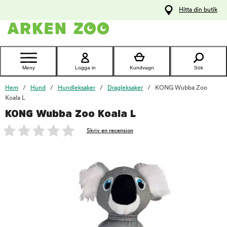
pa
Hitta din butik
ållet
Kontakta
kundtjänst
Meny
Logga in
Kundvagn
Sök
Hem
Hund
Hundleksaker
Dragleksaker
KONG Wubba Zoo
Koala L
KONG Wubba Zoo Koala L
foo
Skriv en recension