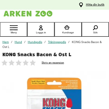
pa
Hitta din butik
ållet
Kontakta
kundtjänst
Meny
Logga in
Kundvagn
Sök
Hem
Hund
Hundgodis
Träningsgodis
KONG Snacks Bacon &
Ost L
KONG Snacks Bacon & Ost L
foo
Skriv en recension