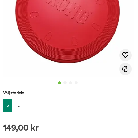
Välj storlek:
S
L
149,00
kr