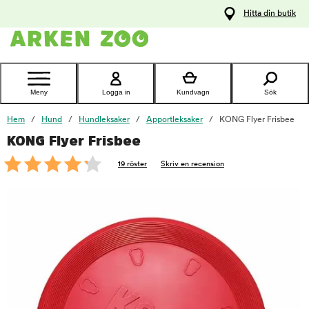
pa
Hitta din butik
ållet
Kontakta
kundtjänst
Meny
Logga in
Kundvagn
Sök
Hem
Hund
Hundleksaker
Apportleksaker
KONG Flyer Frisbee
KONG Flyer Frisbee
foo
19 röster
Skriv en recension