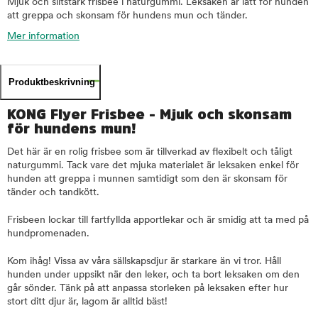
Mjuk och slitstark frisbee i naturgummi. Leksaken är lätt för hunden
att greppa och skonsam för hundens mun och tänder.
Mer information
Produktbeskrivning
KONG Flyer Frisbee - Mjuk och skonsam
för hundens mun!
Det här är en rolig frisbee som är tillverkad av flexibelt och tåligt
naturgummi. Tack vare det mjuka materialet är leksaken enkel för
hunden att greppa i munnen samtidigt som den är skonsam för
tänder och tandkött.
Frisbeen lockar till fartfyllda apportlekar och är smidig att ta med på
hundpromenaden.
Kom ihåg! Vissa av våra sällskapsdjur är starkare än vi tror. Håll
hunden under uppsikt när den leker, och ta bort leksaken om den
går sönder. Tänk på att anpassa storleken på leksaken efter hur
stort ditt djur är, lagom är alltid bäst!