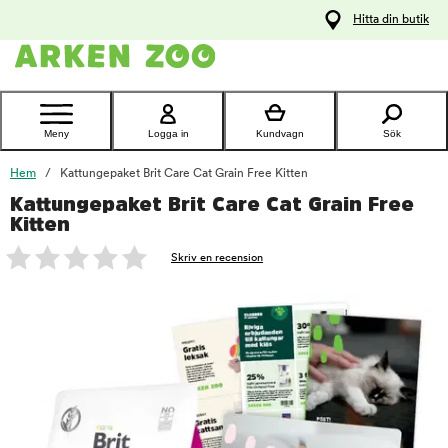
pa
Hitta din butik
ållet
Kontakta
kundtjänst
Meny
Logga in
Kundvagn
Sök
Hem
Kattungepaket Brit Care Cat Grain Free Kitten
Kattungepaket Brit Care Cat Grain Free
foo
Kitten
Skriv en recension