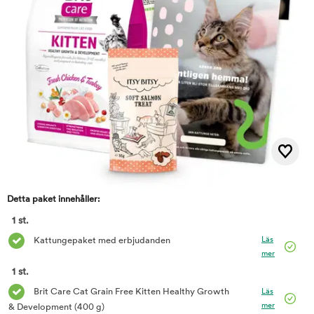
Detta paket innehåller:
1 st.
Läs
Kattungepaket med erbjudanden
mer
1 st.
Brit Care Cat Grain Free Kitten Healthy Growth
Läs
mer
& Development
(400 g)