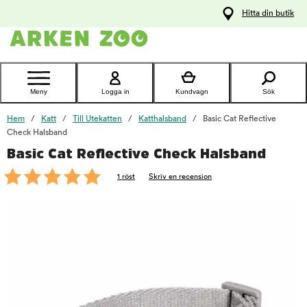
pa
Hitta din butik
ållet
Kontakta
kundtjänst
Meny
Logga in
Kundvagn
Sök
Hem
Katt
Till Utekatten
Katthalsband
Basic Cat Reflective
Check Halsband
Basic Cat Reflective Check Halsband
foo
1 röst
Skriv en recension