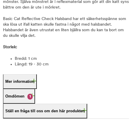
mönster. Själva mönstret är i reflexmaterial som gör att din katt syns
bättre om den är ute i mörkret.
Basic Cat Reflective Check Halsband har ett säkerhetsspänne som
ska lösa ut ifall katten skulle fastna i något med halsbandet.
Halsbandet är även utrustat en liten bjällra som du kan ta bort om
du skulle vilja det.
Storlek:
Bredd: 1 cm
Längd: 19 - 30 cm
Mer information
Omdömen
1
Ställ en fråga till oss om den här produkten