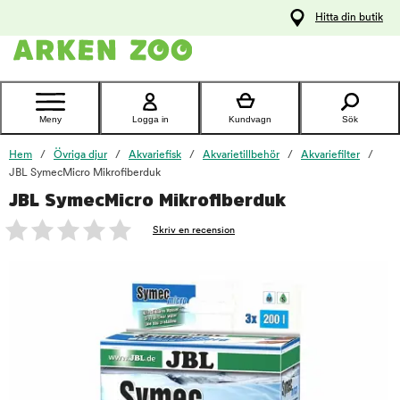
pa
Hitta din butik
ållet
Kontakta
kundtjänst
Meny
Logga in
Kundvagn
Sök
Hem
Övriga djur
Akvariefisk
Akvarietillbehör
Akvariefilter
JBL SymecMicro Mikrofiberduk
JBL SymecMicro Mikrofiberduk
foo
Skriv en recension