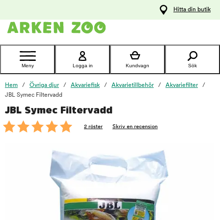
pa
Hitta din butik
ållet
Kontakta
kundtjänst
Meny
Logga in
Kundvagn
Sök
Hem
Övriga djur
Akvariefisk
Akvarietillbehör
Akvariefilter
JBL Symec Filtervadd
JBL Symec Filtervadd
foo
2 röster
Skriv en recension