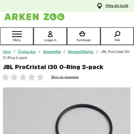
pa
Hitta din butik
ållet
Kontakta
kundtjänst
Meny
Logga in
Kundvagn
Sök
Hem
Övriga djur
Akvariefisk
Akvarietillbehör
JBL ProCristal i30
O-Ring 2-pack
JBL ProCristal i30 O-Ring 2-pack
foo
Skriv en recension