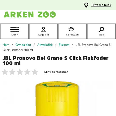
pa
Hitta din butik
ållet
Kontakta
kundtjänst
Meny
Logga in
Kundvagn
Sök
Hem
Övriga djur
Akvariefisk
Fiskmat
JBL Pronovo Bel Grano S
Click Fiskfoder 100 ml
JBL Pronovo Bel Grano S Click Fiskfoder
foo
100 ml
Skriv en recension