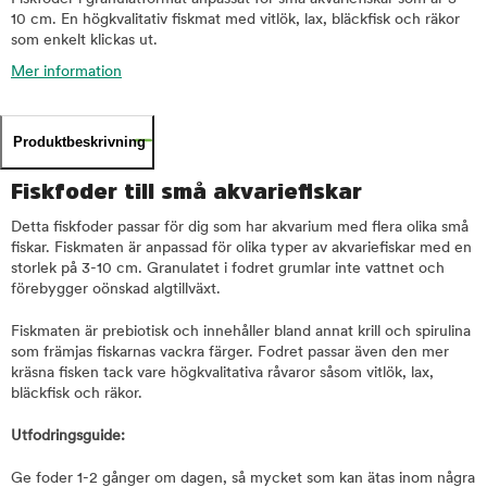
10 cm. En högkvalitativ fiskmat med vitlök, lax, bläckfisk och räkor
som enkelt klickas ut.
Mer information
Produktbeskrivning
Fiskfoder till små akvariefiskar
Detta fiskfoder passar för dig som har akvarium med flera olika små
fiskar. Fiskmaten är anpassad för olika typer av akvariefiskar med en
storlek på 3-10 cm. Granulatet i fodret grumlar inte vattnet och
förebygger oönskad algtillväxt.
Fiskmaten är prebiotisk och innehåller bland annat krill och spirulina
som främjas fiskarnas vackra färger. Fodret passar även den mer
kräsna fisken tack vare högkvalitativa råvaror såsom vitlök, lax,
bläckfisk och räkor.
Utfodringsguide:
Ge foder 1-2 gånger om dagen, så mycket som kan ätas inom några