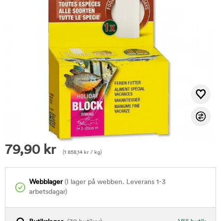
79,90
kr
(
1 858,14
kr
/ kg)
Webblager
(I lager på webben. Leverans 1-3
arbetsdagar)