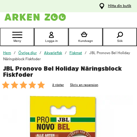
pa
Hitta din butik
ållet
Kontakta
kundtjänst
Meny
Logga in
Kundvagn
Sök
Hem
Övriga djur
Akvariefisk
Fiskmat
JBL Pronovo Bel Holiday
Näringsblock Fiskfoder
JBL Pronovo Bel Holiday Näringsblock
foo
Fiskfoder
2 röster
Skriv en recension