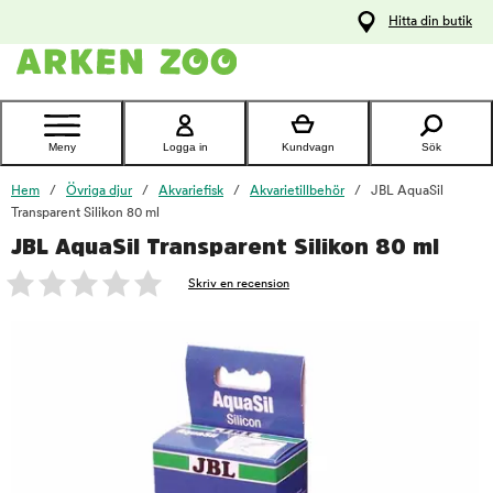
pa
Hitta din butik
ållet
Kontakta
kundtjänst
Meny
Logga in
Kundvagn
Sök
Hem
Övriga djur
Akvariefisk
Akvarietillbehör
JBL AquaSil
Transparent Silikon 80 ml
JBL AquaSil Transparent Silikon 80 ml
foo
Skriv en recension