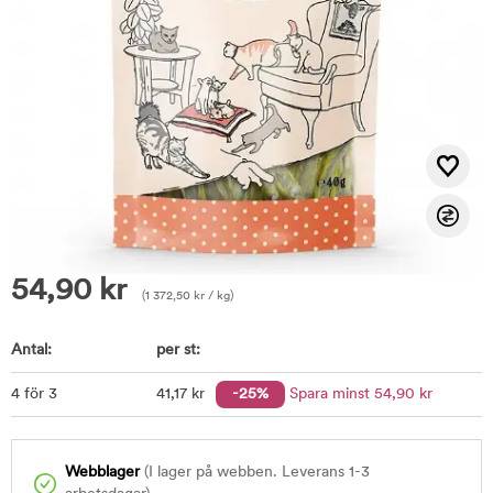
54,90
kr
(
1 372,50
kr
/ kg)
Antal:
per st:
4 för 3
41
,17
kr
-25%
Spara minst
54
,90
kr
Webblager
(I lager på webben. Leverans 1-3