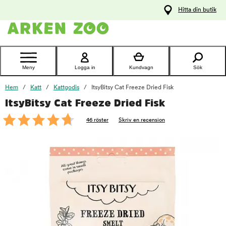
pa
Hitta din butik
ållet
Kontakta
kundtjänst
Meny
Logga in
Kundvagn
Sök
Hem
Katt
Kattgodis
ItsyBitsy Cat Freeze Dried Fisk
ItsyBitsy Cat Freeze Dried Fisk
foo
46 röster
Skriv en recension