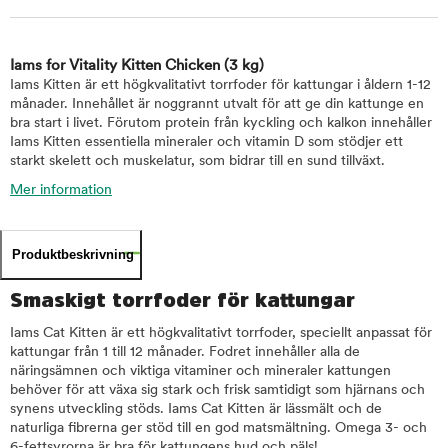
Iams for Vitality Kitten Chicken
(3 kg)
Iams Kitten är ett högkvalitativt torrfoder för kattungar i åldern 1-12
månader. Innehållet är noggrannt utvalt för att ge din kattunge en
bra start i livet. Förutom protein från kyckling och kalkon innehåller
Iams Kitten essentiella mineraler och vitamin D som stödjer ett
starkt skelett och muskelatur, som bidrar till en sund tillväxt.
Mer information
Produktbeskrivning
Smaskigt torrfoder för kattungar
Iams Cat Kitten är ett högkvalitativt torrfoder, speciellt anpassat för
kattungar från 1 till 12 månader. Fodret innehåller alla de
näringsämnen och viktiga vitaminer och mineraler kattungen
behöver för att växa sig stark och frisk samtidigt som hjärnans och
synens utveckling stöds. Iams Cat Kitten är lässmält och de
naturliga fibrerna ger stöd till en god matsmältning. Omega 3- och
6-fettsyrorna är bra för kattungens hud och päls!