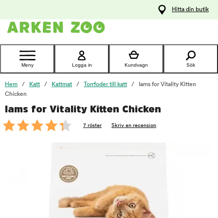
pa
Hitta din butik
ållet
Kontakta
kundtjänst
Meny
Logga in
Kundvagn
Sök
Hem
Katt
Kattmat
Torrfoder till katt
Iams for Vitality Kitten
Chicken
Iams for Vitality Kitten Chicken
foo
7 röster
Skriv en recension