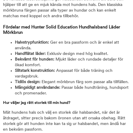
hjälper till att ge en mjuk känsla mot hundens hals. Den klassiska
mörkbruna färgen passar alla typer av hundar och kan enkelt
matchas med koppel och andra tillbehör.
Fördelar med Hunter Solid Education Hundhalsband Läder
Mörkbrun
Halvstrypfunktion:
Ger en bra passform och är enkel att
använda.
Handflätat läder:
Exklusiv design med hög kvalitet.
Bekvämt för hunden:
Mjukt läder och rundade detaljer för
ökad komfort.
Slitstark konstruktion:
Anpassat för både träning och
vardagsbruk.
Tidlös design:
Elegant mörkbrun färg som passar alla tillfällen.
Mångsidigt användande:
Passar både hundträning, hundsport
och promenader.
Hur väljer jag rätt storlek till min hund?
Mät hundens hals och välj en storlek där halsbandet, när det är
åtdraget, sitter precis bakom öronen utan att orsaka obehag. Rätt
storlek gör att hunden inte kan ta sig ur halsbandet, men ändå har
en bekväm passform.