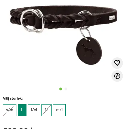
Välj storlek:
s/m
L
l/xl
M
m/l