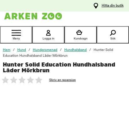
pa
Hitta din butik
ållet
Kontakta
kundtjänst
Meny
Logga in
Kundvagn
Sök
Hem
Hund
Hundpromenad
Hundhalsband
Hunter Solid
Education Hundhalsband Läder Mörkbrun
Hunter Solid Education Hundhalsband
foo
Läder Mörkbrun
Skriv en recension