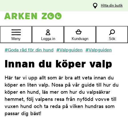
pa
Hitta din butik
ållet
Kontakta
kundtjänst
Meny
Logga in
Kundvagn
Sök
#Goda råd för din hund
#Valpguiden
#Valpguiden
Innan du köper valp
Här tar vi upp allt som är bra att veta innan du
köper en liten valp. Nosa på vår guide till hur du
köper en hund, läs mer om hur du valpsäkrar
hemmet, följ valpens resa från nyfödd vovve till
vuxen hund och ta reda på vilken hundras som
passar dig bäst!