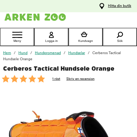
pa
Hitta din butik
ållet
Kontakta
kundtjänst
Meny
Logga in
Kundvagn
Sök
Hem
Hund
Hundpromenad
Hundselar
Cerberos Tactical
Hundsele Orange
Cerberos Tactical Hundsele Orange
foo
1 röst
Skriv en recension