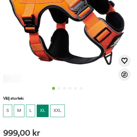
Välj storlek:
S
M
L
XL
XXL
999,00
kr