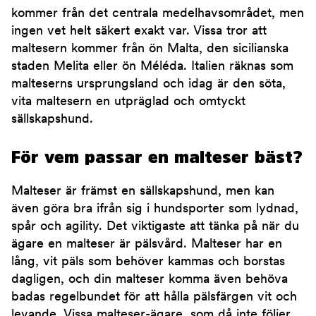
kommer från det centrala medelhavsområdet, men
ingen vet helt säkert exakt var. Vissa tror att
maltesern kommer från ön Malta, den sicilianska
staden Melita eller ön Méléda. Italien räknas som
malteserns ursprungsland och idag är den söta,
vita maltesern en utpräglad och omtyckt
sällskapshund.
För vem passar en malteser bäst?
Malteser är främst en sällskapshund, men kan
även göra bra ifrån sig i hundsporter som lydnad,
spår och agility. Det viktigaste att tänka på när du
ägare en malteser är pälsvård. Malteser har en
lång, vit päls som behöver kammas och borstas
dagligen, och din malteser komma även behöva
badas regelbundet för att hålla pälsfärgen vit och
levande. Vissa malteser-ägare, som då inte följer