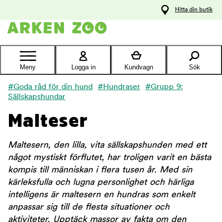
pa
Hitta din butik
ållet
Kontakta
kundtjänst
Meny
Logga in
Kundvagn
Sök
#Goda råd för din hund
#Hundraser
#Grupp 9:
Sällskapshundar
Malteser
Maltesern, den lilla, vita sällskapshunden med ett
något mystiskt förflutet, har troligen varit en bästa
kompis till människan i flera tusen år. Med sin
kärleksfulla och lugna personlighet och härliga
intelligens är maltesern en hundras som enkelt
anpassar sig till de flesta situationer och
aktiviteter. Upptäck massor av fakta om den