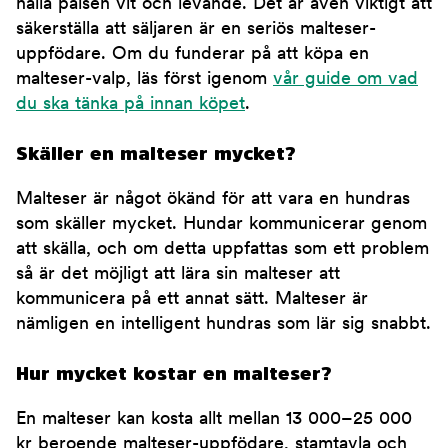
hålla pälsen vit och levande. Det är även viktigt att
säkerställa att säljaren är en seriös malteser-
uppfödare. Om du funderar på att köpa en
malteser-valp, läs först igenom
vår guide om vad
du ska tänka på innan köpet
.
Skäller en malteser mycket?
Malteser är något ökänd för att vara en hundras
som skäller mycket. Hundar kommunicerar genom
att skälla, och om detta uppfattas som ett problem
så är det möjligt att lära sin malteser att
kommunicera på ett annat sätt. Malteser är
nämligen en intelligent hundras som lär sig snabbt.
Hur mycket kostar en malteser?
En malteser kan kosta allt mellan 13 000–25 000
kr beroende malteser-uppfödare, stamtavla och