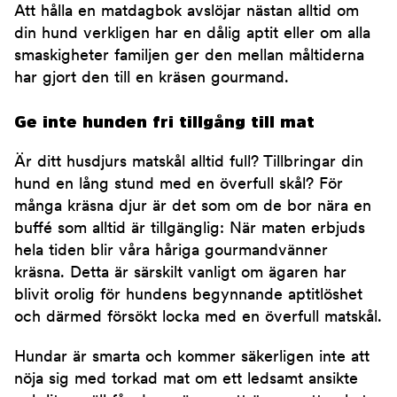
Att hålla en matdagbok avslöjar nästan alltid om
din hund verkligen har en dålig aptit eller om alla
smaskigheter familjen ger den mellan måltiderna
har gjort den till en kräsen gourmand.
Ge inte hunden fri tillgång till mat
Är ditt husdjurs matskål alltid full? Tillbringar din
hund en lång stund med en överfull skål? För
många kräsna djur är det som om de bor nära en
buffé som alltid är tillgänglig: När maten erbjuds
hela tiden blir våra håriga gourmandvänner
kräsna. Detta är särskilt vanligt om ägaren har
blivit orolig för hundens begynnande aptitlöshet
och därmed försökt locka med en överfull matskål.
Hundar är smarta och kommer säkerligen inte att
nöja sig med torkad mat om ett ledsamt ansikte