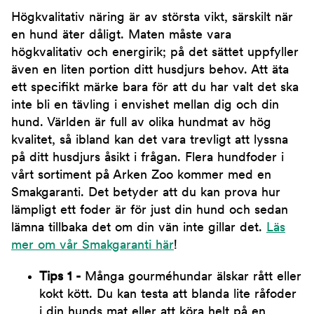
Högkvalitativ näring är av största vikt, särskilt när
en hund äter dåligt. Maten måste vara
högkvalitativ och energirik; på det sättet uppfyller
även en liten portion ditt husdjurs behov. Att äta
ett specifikt märke bara för att du har valt det ska
inte bli en tävling i envishet mellan dig och din
hund. Världen är full av olika hundmat av hög
kvalitet, så ibland kan det vara trevligt att lyssna
på ditt husdjurs åsikt i frågan. Flera hundfoder i
vårt sortiment på Arken Zoo kommer med en
Smakgaranti. Det betyder att du kan prova hur
lämpligt ett foder är för just din hund och sedan
lämna tillbaka det om din vän inte gillar det.
Läs
mer om vår Smakgaranti här
!
Tips 1 -
Många gourméhundar älskar rått eller
kokt kött. Du kan testa att blanda lite råfoder
i din hunds mat eller att köra helt på en