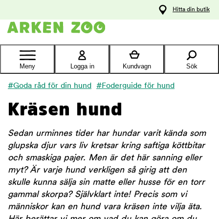
pa
Hitta din butik
ållet
Kontakta
kundtjänst
Meny
Logga in
Kundvagn
Sök
#Goda råd för din hund
#Foderguide för hund
Kräsen hund
Sedan urminnes tider har hundar varit kända som
glupska djur vars liv kretsar kring saftiga köttbitar
och smaskiga pajer. Men är det här sanning eller
myt? Är varje hund verkligen så girig att den
skulle kunna sälja sin matte eller husse för en torr
gammal skorpa? Självklart inte! Precis som vi
människor kan en hund vara kräsen inte vilja äta.