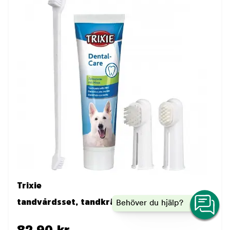
Trixie
tandvårdsset, tandkräm med mintsmak
Behöver du hjälp?
82.90 kr