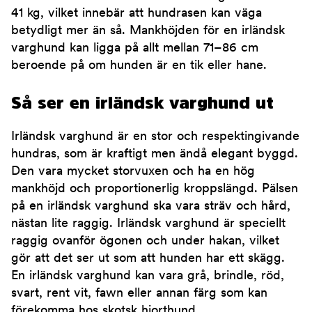
41 kg, vilket innebär att hundrasen kan väga
betydligt mer än så. Mankhöjden för en irländsk
varghund kan ligga på allt mellan 71–86 cm
beroende på om hunden är en tik eller hane.
Så ser en irländsk varghund ut
Irländsk varghund är en stor och respektingivande
hundras, som är kraftigt men ändå elegant byggd.
Den vara mycket storvuxen och ha en hög
mankhöjd och proportionerlig kroppslängd. Pälsen
på en irländsk varghund ska vara sträv och hård,
nästan lite raggig. Irländsk varghund är speciellt
raggig ovanför ögonen och under hakan, vilket
gör att det ser ut som att hunden har ett skägg.
En irländsk varghund kan vara grå, brindle, röd,
svart, rent vit, fawn eller annan färg som kan
förekomma hos skotsk hjorthund.