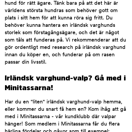
hund för rätt ägare. Tänk bara på att det här är
världens största hundras som behöver gott om
plats i sitt hem för att kunna röra sig fritt. Du
behöver kunna hantera en irländsk varghunds
storlek som förstagångsägare, och det är något
som tåls att funderas på. Vi rekommenderar att du
gör ordentligt med research på irländsk varghund
innan du köper en, och funderar på om rasen
passar din livsstil.
Irländsk varghund-valp? Gå med i
Minitassarna!
Har du en "liten" irländsk varghund-valp hemma,
eller kommer du snart få hem en? Kom ihåg att gå
med i Minitassarna - vår kundklubb där valpar
hänger! Som medlem i Minitassarna får du flera
härliga fördelar och gåvor som till exempel: