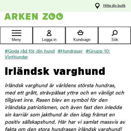
pa
Hitta din butik
ållet
Kontakta
kundtjänst
Meny
Logga in
Kundvagn
Sök
#Goda råd för din hund
#Hundraser
#Grupp 10:
Vinthundar
Irländsk varghund
Irländsk varghund är världens största hundras,
med ett grått, strävpälsat yttre och en vänligt och
tillgivet inre. Rasen blev en symbol för den
irländska patriotismen, och även fast den inledde
sin karriär som jakthund är den idag främst en
positiv sällskapshund. Här har vi samlat massvis av
fakta om den stora hundrasen irländsk varghund!