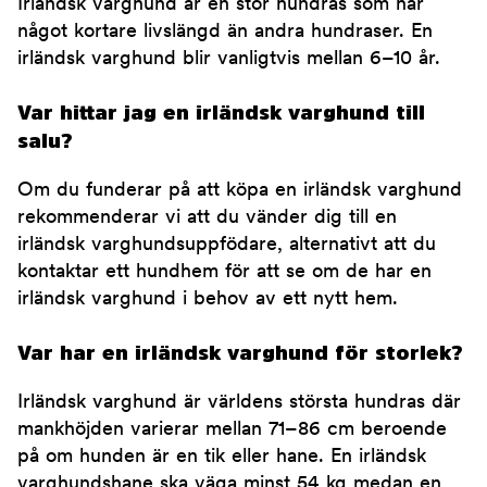
Irländsk varghund är en stor hundras som har
något kortare livslängd än andra hundraser. En
irländsk varghund blir vanligtvis mellan 6–10 år.
Var hittar jag en irländsk varghund till
salu?
Om du funderar på att köpa en irländsk varghund
rekommenderar vi att du vänder dig till en
irländsk varghundsuppfödare, alternativt att du
kontaktar ett hundhem för att se om de har en
irländsk varghund i behov av ett nytt hem.
Var har en irländsk varghund för storlek?
Irländsk varghund är världens största hundras där
mankhöjden varierar mellan 71–86 cm beroende
på om hunden är en tik eller hane. En irländsk
varghundshane ska väga minst 54 kg medan en