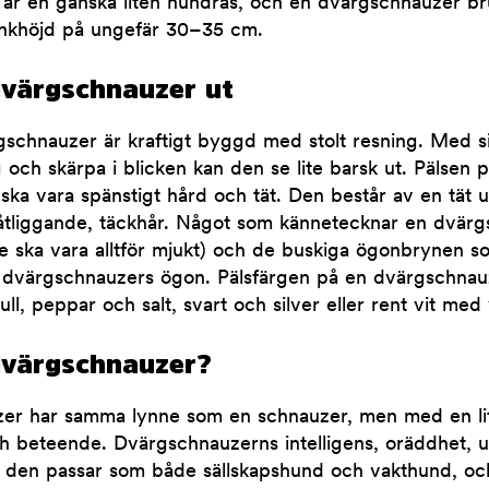
är en ganska liten hundras, och en dvärgschnauzer b
nkhöjd på ungefär 30–35 cm.
dvärgschnauzer ut
schnauzer är kraftigt byggd med stolt resning. Med s
och skärpa i blicken kan den se lite barsk ut. Pälsen 
ka vara spänstigt hård och tät. Den består av en tät u
t, åtliggande, täckhår. Något som kännetecknar en dvär
e ska vara alltför mjukt) och de buskiga ögonbrynen so
r dvärgschnauzers ögon. Pälsfärgen på en dvärgschnauz
l, peppar och salt, svart och silver eller rent vit med 
dvärgschnauzer?
er har samma lynne som en schnauzer, men med en li
 beteende. Dvärgschnauzerns intelligens, oräddhet, ut
t den passar som både sällskapshund och vakthund, oc