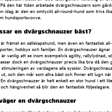
 På den här tiden arbetade dvärgschnauzern som går
en idag är den en omtyckt all-round-hund som trivs lik
om hundsportsvovve.
ssar en dvärgschnauzer bäst?
är främst en sällskapshund, men även en fantastisk al
porter, hobbys och familjer. En dvärgschnauzer ägnar 
är vanlig att se inom exempelvis agility, rallylydnad, s
v passar dock en dvärgschnauzer precis lika bra då den g
stimuleringen av vardagens alla sysslor. Dvärgschnauz
a ut, och den mår som allra bäst och finner ett lugn när
. En dvärgschnauzer är helt enkelt en stor hund i ett li
 och hängivenhet så blir den en fantastisk följeslagare.
väger en dvärgschnauzer