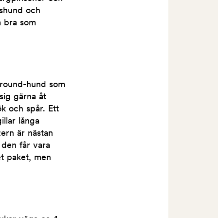
dshund och
a bra som
l-round-hund som
sig gärna åt
ök och spår. Ett
illar långa
ern är nästan
 den får vara
tet paket, men