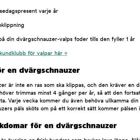
lsedagspresent varje år
oklippning
å din dvärgschnauzer-valps foder tills den fyller 1 år
kundklubb för valpar här »
ör en dvärgschnauzer
r är inte en ras som ska klippas, och den kräver en d
höver trimmas minst 4 gånger per år, så att den fortsatt
äta. Varje vecka kommer du även behöva ullkamma din
rs päls sköts om på ett korrekt sätt kommer pälsen int
ukdomar för en dvärgschnauzer