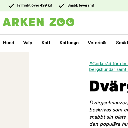
 till
Fri frakt över 499 kr!
Snabb leverans!
ållet
Kontakta
kundtjänst
Hund
Valp
Katt
Kattunge
Veterinär
Småd
#Goda råd för din
bergshundar samt
Dvär
Dvärgschnauzer, 
beskrivas som en
snabbt sin plats
den populära hu