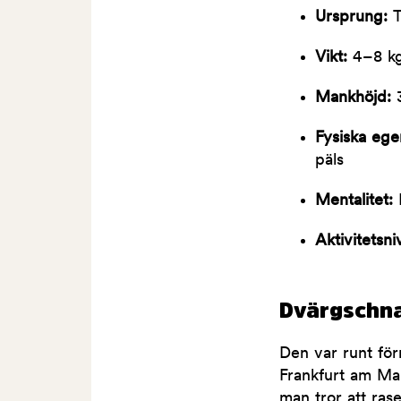
Ursprung:
T
Vikt:
4–8 k
Mankhöjd:
Fysiska ege
päls
Mentalitet:
I
Aktivitetsni
Dvärgschna
Den var runt för
Frankfurt am Mai
man tror att ras