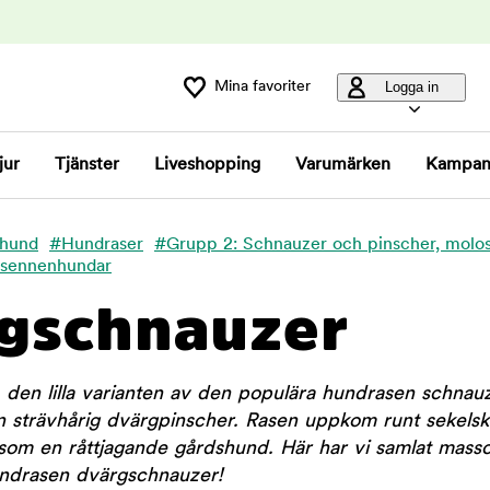
Mina favoriter
Logga in
jur
Tjänster
Liveshopping
Varumärken
Kampan
 hund
#Hundraser
#Grupp 2: Schnauzer och pinscher, molo
 sennenhundar
gschnauzer
den lilla varianten av den populära hundrasen schnauz
 strävhårig dvärgpinscher. Rasen uppkom runt sekelski
 som en råttjagande gårdshund. Här har vi samlat mass
ndrasen dvärgschnauzer!