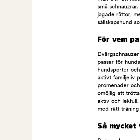
små schnauzrar.
jagade råttor, m
sällskapshund s
För vem pa
Dvärgschnauzer 
passar för hunds
hundsporter och 
aktivt familjeli
promenader och 
omöjlig att trött
aktiv och lekfull
med rätt träning
Så mycket 