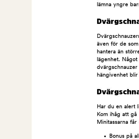
lämna yngre ba
Dvärgschna
Dvärgschnauzern ä
även för de som 
hantera än störr
lägenhet. Något
dvärgschnauzer 
hängivenhet blir
Dvärgschna
Har du en alert
Kom ihåg att gå
Minitassarna får
Bonus på al