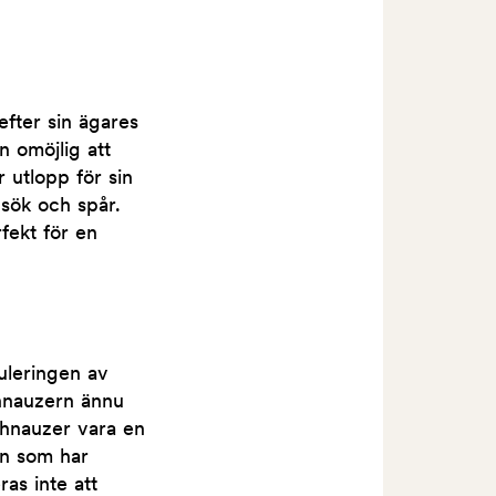
efter sin ägares
n omöjlig att
r utlopp för sin
 sök och spår.
fekt för en
uleringen av
chnauzern ännu
chnauzer vara en
en som har
as inte att