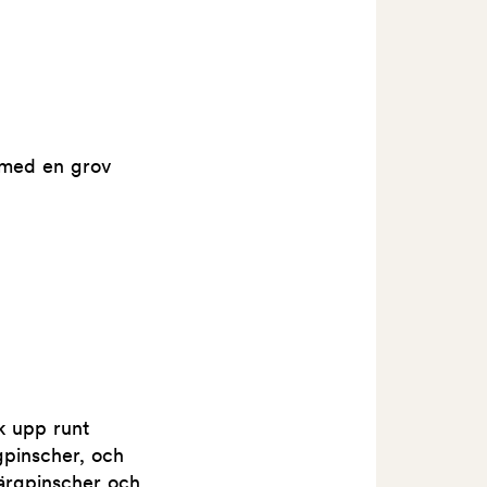
t med en grov
k upp runt
gpinscher, och
värgpinscher och