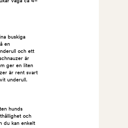
rukar väga ca 4–
ina buskiga
på en
nderull och ett
gschnauzer är
m ger en liten
er är rent svart
vit underull.
ten hunds
hållighet och
h du kan enkelt