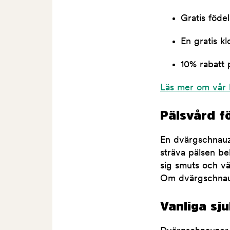
Gratis föde
En gratis kl
10% rabatt p
Läs mer om vår 
Pälsvård f
En dvärgschnauze
sträva pälsen be
sig smuts och v
Om dvärgschnauze
Vanliga sj