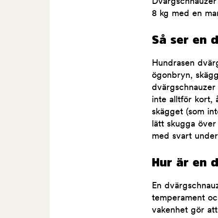
Dvärgschnauzer 
8 kg med en ma
Så ser en 
Hundrasen dvärg
ögonbryn, skägg 
dvärgschnauzer s
inte alltför kor
skägget (som int
lätt skugga öve
med svart underul
Hur är en 
En dvärgschnauz
temperament och
vakenhet gör at