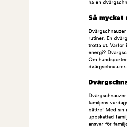
ha en dvärgschn
Så mycket 
Dvärgschnauzer ä
rutiner. En dvär
trötta ut. Varför
energi? Dvärgsch
Om hundsporter 
dvärgschnauzer.
Dvärgschna
Dvärgschnauzer 
familjens vardag
bättre! Med sin 
uppskattad fami
ansvar för famil