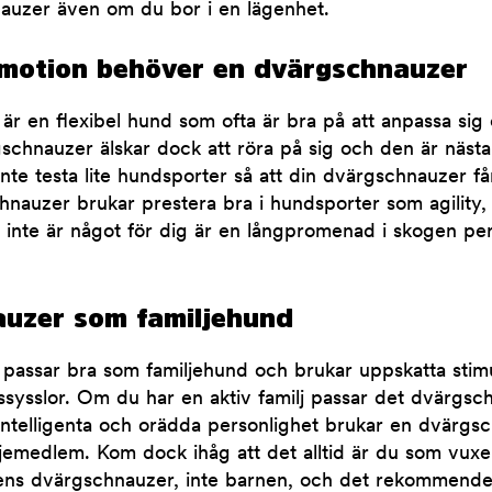
auzer även om du bor i en lägenhet.
motion behöver en dvärgschnauzer
r en flexibel hund som ofta är bra på att anpassa sig 
gschnauzer älskar dock att röra på sig och den är nästa
 inte testa lite hundsporter så att din dvärgschnauzer få
nauzer brukar prestera bra i hundsporter som agility,
inte är något för dig är en långpromenad i skogen per
uzer som familjehund
passar bra som familjehund och brukar uppskatta stim
ssysslor. Om du har en aktiv familj passar det dvärgs
intelligenta och orädda personlighet brukar en dvärgs
ljemedlem. Kom dock ihåg att det alltid är du som vux
jens dvärgschnauzer, inte barnen, och det rekommender