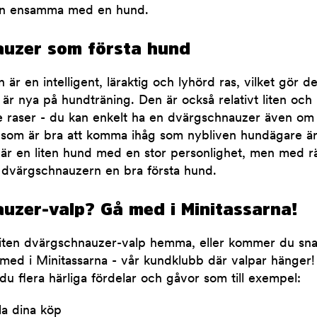
rn ensamma med en hund.
uzer som första hund
r en intelligent, läraktig och lyhörd ras, vilket gör den
är nya på hundträning. Den är också relativt liten och l
e raser - du kan enkelt ha en dvärgschnauzer även om 
 som är bra att komma ihåg som nybliven hundägare är
är en liten hund med en stor personlighet, men med rä
 dvärgschnauzern en bra första hund.
uzer-valp? Gå med i Minitassarna!
 liten dvärgschnauzer-valp hemma, eller kommer du sna
 med i Minitassarna - vår kundklubb där valpar hänger
 du flera härliga fördelar och gåvor som till exempel:
la dina köp