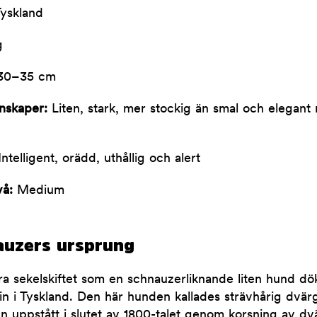
yskland
g
30–35 cm
nskaper:
Liten, stark, mer stockig än smal och elegan
ntelligent, orädd, uthållig och alert
vå:
Medium
uzers ursprung
ra sekelskiftet som en schnauzerliknande liten hund dö
n i Tyskland. Den här hunden kallades strävhårig dvär
en uppstått i slutet av 1800-talet genom korsning av d