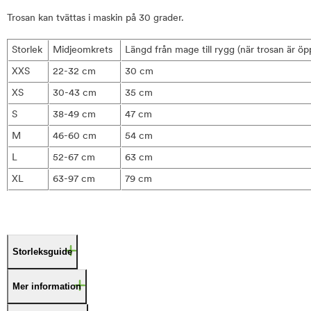
Trosan kan tvättas i maskin på 30 grader.
Storlek
Midjeomkrets
Längd från mage till rygg (när trosan är ö
XXS
22-32 cm
30 cm
XS
30-43 cm
35 cm
S
38-49 cm
47 cm
M
46-60 cm
54 cm
L
52-67 cm
63 cm
XL
63-97 cm
79 cm
Storleksguide
Mer information