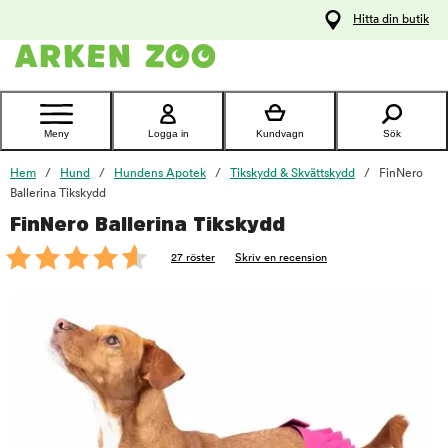
pa
Hitta din butik
ållet
Kontakta
kundtjänst
Meny
Logga in
Kundvagn
Sök
Hem
Hund
Hundens Apotek
Tikskydd & Skvättskydd
FinNero
Ballerina Tikskydd
FinNero Ballerina Tikskydd
foo
27 röster
Skriv en recension