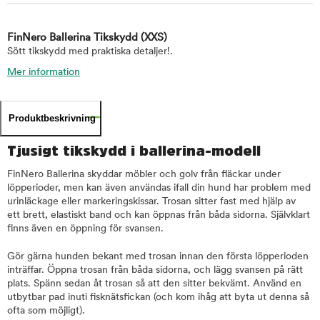
FinNero Ballerina Tikskydd
(XXS)
Sött tikskydd med praktiska detaljer!.
Mer information
Produktbeskrivning
Tjusigt tikskydd i ballerina-modell
FinNero Ballerina skyddar möbler och golv från fläckar under
löpperioder, men kan även användas ifall din hund har problem med
urinläckage eller markeringskissar. Trosan sitter fast med hjälp av
ett brett, elastiskt band och kan öppnas från båda sidorna. Självklart
finns även en öppning för svansen.
Gör gärna hunden bekant med trosan innan den första löpperioden
inträffar. Öppna trosan från båda sidorna, och lägg svansen på rätt
plats. Spänn sedan åt trosan så att den sitter bekvämt. Använd en
utbytbar pad inuti fisknätsfickan (och kom ihåg att byta ut denna så
ofta som möjligt).