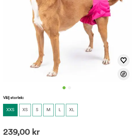
Välj storlek:
XXS
XS
S
M
L
XL
239,00
kr