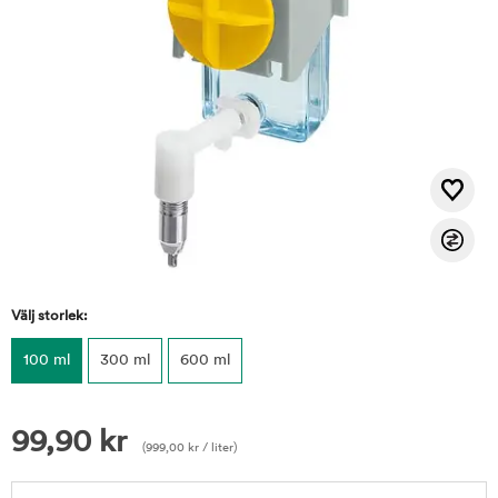
Välj storlek:
100 ml
300 ml
600 ml
99,90
kr
(
999,00
kr
/ liter)