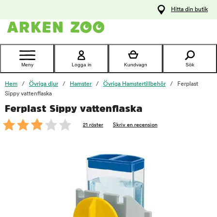
pa
Hitta din butik
ållet
Kontakta
kundtjänst
Meny
Logga in
Kundvagn
Sök
Hem
Övriga djur
Hamster
Övriga Hamstertillbehör
Ferplast
Sippy vattenflaska
Ferplast Sippy vattenflaska
foo
21 röster
Skriv en recension