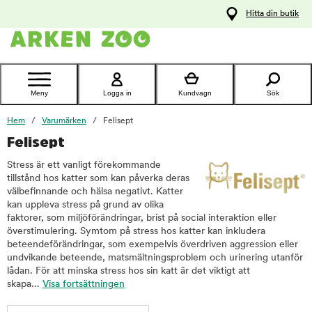
pa
Hitta din butik
ållet
Kontakta
kundtjänst
Meny
Logga in
Kundvagn
Sök
Hem
Varumärken
Felisept
Felisept
Stress är ett vanligt förekommande
tillstånd hos katter som kan påverka deras
välbefinnande och hälsa negativt. Katter
kan uppleva stress på grund av olika
faktorer, som miljöförändringar, brist på social interaktion eller
överstimulering. Symtom på stress hos katter kan inkludera
beteendeförändringar, som exempelvis överdriven aggression eller
undvikande beteende, matsmältningsproblem och urinering utanför
lådan. För att minska stress hos sin katt är det viktigt att
skapa...
Visa fortsättningen