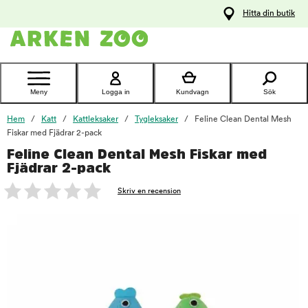
pa
Hitta din butik
ållet
Kontakta
kundtjänst
Meny
Logga in
Kundvagn
Sök
Hem
Katt
Kattleksaker
Tygleksaker
Feline Clean Dental Mesh
Fiskar med Fjädrar 2-pack
Feline Clean Dental Mesh Fiskar med
foo
Fjädrar 2-pack
Skriv en recension