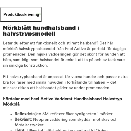
Produktbeskrivning
Mörkblått hundhalsband i
halvstrypsmodell
Letar du efter ett funktionellt och stilrent halsband? Det här
mörkblå halvstryphalsbandet från Feel Active är perfekt för dagliga
promenader! Den mjuka vadderingen gör det skönt för hunden att
bära, samtidigt som halsbandet är enkelt att ta på och av tack vare
sin smidiga konstruktion.
Ett halvstryphalsband är anpassat för vuxna hundar och passar extra
bra för raser med smala huvuden i förhållande till halsen – det
minskar risken att halsbandet glider av under promenaden.
Fördelar med Feel Active Vadderat Hundhalsband Halvstryp
Mörkblå
Reflexdetaljer:
3M-reflexer ökar synligheten i mörker
Bekvämt:
Neoprenvaddering som skyddar mot skav och
fördelar trycket
Tåligt:
Tillverkat i slitstarkt nylon med rostfri O-ring