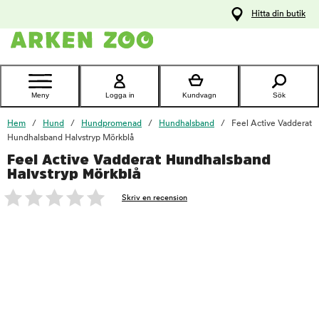
pa
Hitta din butik
ållet
Kontakta
kundtjänst
Meny
Logga in
Kundvagn
Sök
Hem
Hund
Hundpromenad
Hundhalsband
Feel Active Vadderat
Hundhalsband Halvstryp Mörkblå
Feel Active Vadderat Hundhalsband
foo
Halvstryp Mörkblå
Skriv en recension