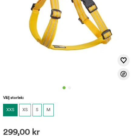
Välj storlek:
XXS
XS
S
M
299,00
kr