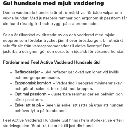
Gul hundsele med mjuk vaddering
Denna vadderade hundsele är ett utmärkt val för både valpar och
vuxna hundar. Med justerbara remmar och ergonomisk passform får
din hund röra sig fritt och tryggt på alla promenader.
Selen är tillverkad av slitstarkt nylon och vadderad med mjukt
neopren som fördelar trycket jämnt över bröstkorgen. En utmärkt
sele för allt från vardagspromenader till aktiva äventyr! Den
justerbara designen gör den dessutom idealisk för växande hundar.
Fördelar med Feel Active Vadderad Hundsele Gul
Reflexdetaljer
– 3M-reflexer ger ökad synlighet vid kvälls-
och morgonpromenader.
Ergonomisk komfort
– Vaddering i neopren minimerar skav
och gör att selen sitter mjukt mot kroppen.
Optimal passform
– Justerbara remmar ger en bekväm och
säker passform.
Enkel att ta på
– Selen är enkel att sätta på utan att hunden
behöver lyfta på frambenen.
Feel Active Vadderad Hundsele Gul finns i flera storlekar, se efter i
storleksguiden för att rätt storlek till just din hund.