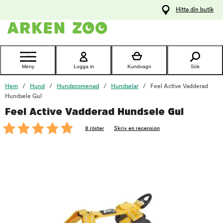
pa
Hitta din butik
ållet
Kontakta
kundtjänst
Meny
Logga in
Kundvagn
Sök
Hem
Hund
Hundpromenad
Hundselar
Feel Active Vadderad
Hundsele Gul
Feel Active Vadderad Hundsele Gul
foo
8 röster
Skriv en recension