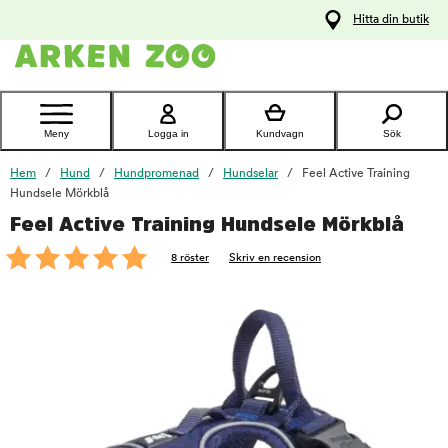
pa
Hitta din butik
ållet
Kontakta
kundtjänst
Meny
Logga in
Kundvagn
Sök
Hem
Hund
Hundpromenad
Hundselar
Feel Active Training
Hundsele Mörkblå
Feel Active Training Hundsele Mörkblå
foo
8 röster
Skriv en recension