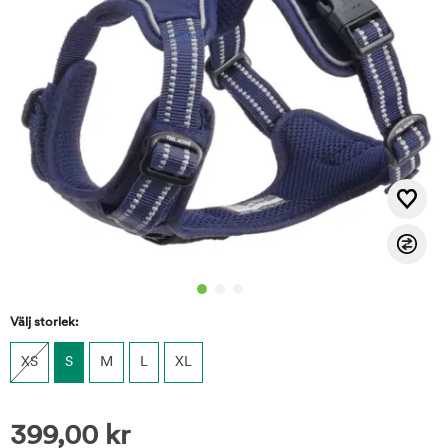
Välj storlek:
XS
S
M
L
XL
399,00
kr