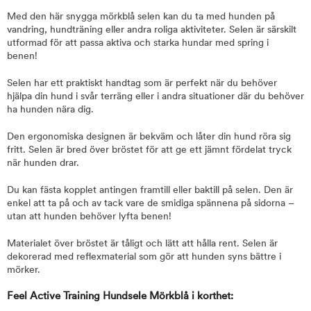
Med den här snygga mörkblå selen kan du ta med hunden på
vandring, hundträning eller andra roliga aktiviteter. Selen är särskilt
utformad för att passa aktiva och starka hundar med spring i
benen!
Selen har ett praktiskt handtag som är perfekt när du behöver
hjälpa din hund i svår terräng eller i andra situationer där du behöver
ha hunden nära dig.
Den ergonomiska designen är bekväm och låter din hund röra sig
fritt. Selen är bred över bröstet för att ge ett jämnt fördelat tryck
när hunden drar.
Du kan fästa kopplet antingen framtill eller baktill på selen. Den är
enkel att ta på och av tack vare de smidiga spännena på sidorna –
utan att hunden behöver lyfta benen!
Materialet över bröstet är tåligt och lätt att hålla rent. Selen är
dekorerad med reflexmaterial som gör att hunden syns bättre i
mörker.
Feel Active Training Hundsele Mörkblå i korthet: