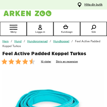
pa
Hitta din butik
ållet
Kontakta
kundtjänst
Meny
Logga in
Kundvagn
Sök
Hem
Hund
Hundpromenad
Hundkoppel
Feel Active Padded
Koppel Turkos
Feel Active Padded Koppel Turkos
foo
10 röster
Skriv en recension