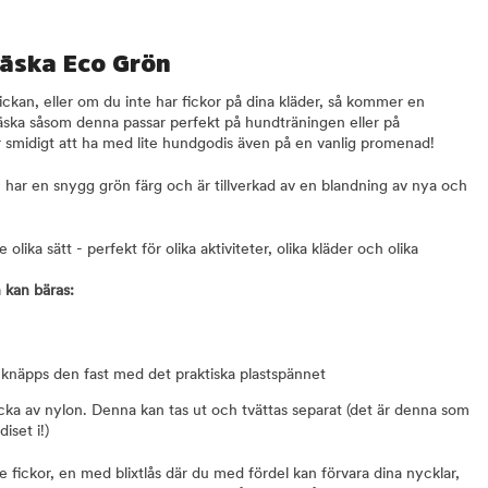
väska Eco Grön
fickan, eller om du inte har fickor på dina kläder, så kommer en
sväska såsom denna passar perfekt på hundträningen eller på
r smidigt att ha med lite hundgodis även på en vanlig promenad!
har en snygg grön färg och är tillverkad av en blandning av nya och
lika sätt - perfekt för olika aktiviteter, olika kläder och olika
 kan bäras:
å knäpps den fast med det praktiska plastspännet
icka av nylon. Denna kan tas ut och tvättas separat (det är denna som
iset i!)
re fickor, en med blixtlås där du med fördel kan förvara dina nycklar,