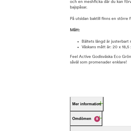
och en meshficka där du kan för
bajspåsar.
På utsidan baktill finns en större f
Mått:
Bältets längd är justerbar
Väskans mått är: 20 x 18,5
Feel Active Godisväska Eco Grön
såväl som promenader enklare!
Mer information
Omdömen
0