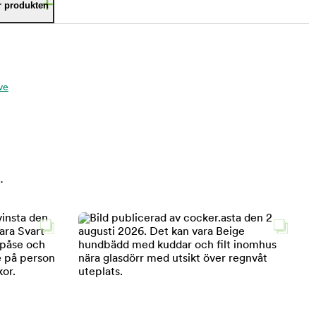
är produkten
ve
.