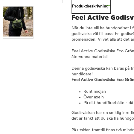
Produktbeskrivning
Feel Active Godis
När du inte vill ha hundgodiset i 
godisväska väl till pass! En godi
promenaden. Vi vet alla att det ä
Feel Active Godisväska Eco Grön 
återvunna material!
Denna godisväska kan bäras på tre o
hundägare!
Feel Active Godisväska Eco Grön
Runt midjan
Över axeln
På ditt hundförarbälte - d
Godisväskan har en smidig inre f
det är tänkt att du ska ha hundgod
På utsidan framtill finns två mind