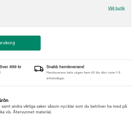
Välj butik
 över 499 kr
Snabb hemleverans!
!
Hemleverans hela vägen hem till din dörr inom 1-3
arbetsdagar.
Grön
samt andra viktiga saker såsom nycklar som du behöver ha med på
ka vis. Återvunnet material.