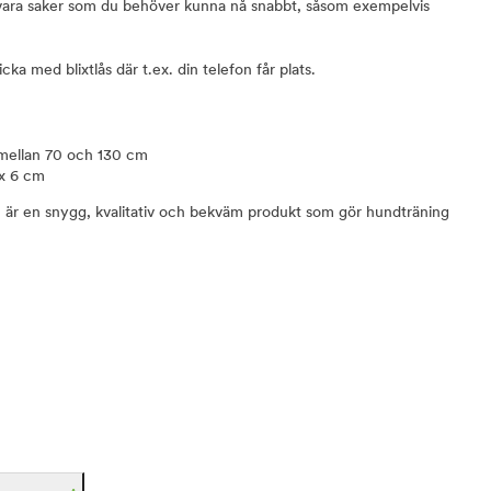
vara saker som du behöver kunna nå snabbt, såsom exempelvis
icka med blixtlås där t.ex. din telefon får plats.
t mellan 70 och 130 cm
 x 6 cm
 är en snygg, kvalitativ och bekväm produkt som gör hundträning