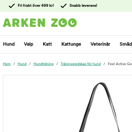
 till
Fri frakt över 499 kr!
Snabb leverans!
ållet
Kontakta
kundtjänst
Hund
Valp
Katt
Kattunge
Veterinär
Småd
Hem
Hund
Hundträning
Träningsredskap för hund
Feel Active Go
foo