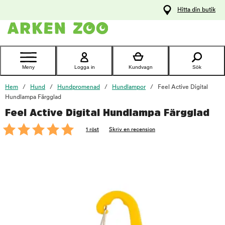
pa
Hitta din butik
ållet
Kontakta
kundtjänst
Meny
Logga in
Kundvagn
Sök
Hem
Hund
Hundpromenad
Hundlampor
Feel Active Digital
Hundlampa Färgglad
Feel Active Digital Hundlampa Färgglad
foo
1 röst
Skriv en recension