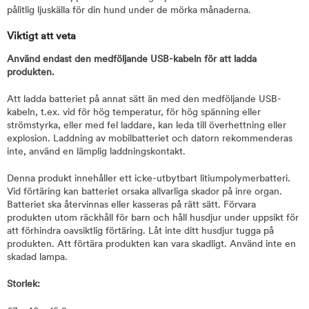
pålitlig ljuskälla för din hund under de mörka månaderna.
Viktigt att veta
Använd endast den medföljande USB-kabeln för att ladda
produkten.
Att ladda batteriet på annat sätt än med den medföljande USB-
kabeln, t.ex. vid för hög temperatur, för hög spänning eller
strömstyrka, eller med fel laddare, kan leda till överhettning eller
explosion. Laddning av mobilbatteriet och datorn rekommenderas
inte, använd en lämplig laddningskontakt.
Denna produkt innehåller ett icke-utbytbart litiumpolymerbatteri.
Vid förtäring kan batteriet orsaka allvarliga skador på inre organ.
Batteriet ska återvinnas eller kasseras på rätt sätt. Förvara
produkten utom räckhåll för barn och håll husdjur under uppsikt för
att förhindra oavsiktlig förtäring. Låt inte ditt husdjur tugga på
produkten. Att förtära produkten kan vara skadligt. Använd inte en
skadad lampa.
Storlek: