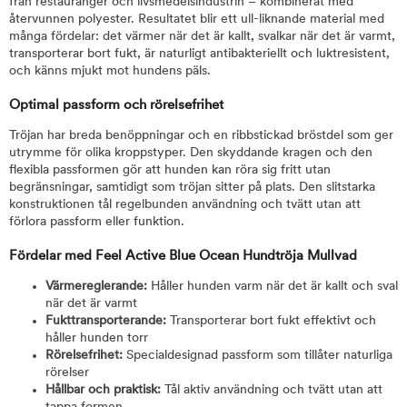
från restauranger och livsmedelsindustrin – kombinerat med
återvunnen polyester. Resultatet blir ett ull-liknande material med
många fördelar: det värmer när det är kallt, svalkar när det är varmt,
transporterar bort fukt, är naturligt antibakteriellt och luktresistent,
och känns mjukt mot hundens päls.
Optimal passform och rörelsefrihet
Tröjan har breda benöppningar och en ribbstickad bröstdel som ger
utrymme för olika kroppstyper. Den skyddande kragen och den
flexibla passformen gör att hunden kan röra sig fritt utan
begränsningar, samtidigt som tröjan sitter på plats. Den slitstarka
konstruktionen tål regelbunden användning och tvätt utan att
förlora passform eller funktion.
Fördelar med Feel Active Blue Ocean Hundtröja Mullvad
Värmereglerande:
Håller hunden varm när det är kallt och sval
när det är varmt
Fukttransporterande:
Transporterar bort fukt effektivt och
håller hunden torr
Rörelsefrihet:
Specialdesignad passform som tillåter naturliga
rörelser
Hållbar och praktisk:
Tål aktiv användning och tvätt utan att