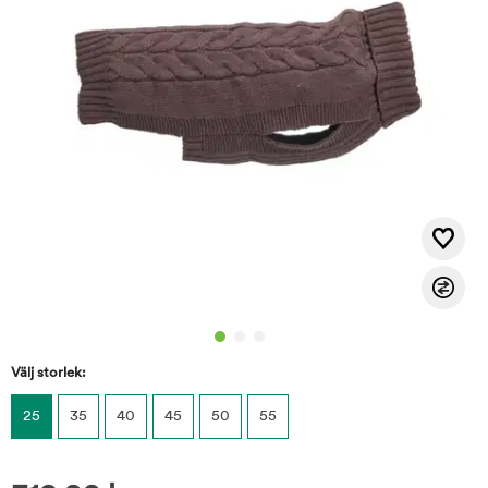
Välj storlek:
25
35
40
45
50
55