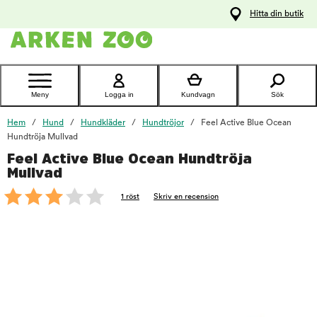
pa
Hitta din butik
ållet
Kontakta
kundtjänst
Meny
Logga in
Kundvagn
Sök
Hem
Hund
Hundkläder
Hundtröjor
Feel Active Blue Ocean
Hundtröja Mullvad
Feel Active Blue Ocean Hundtröja
foo
Mullvad
1 röst
Skriv en recension