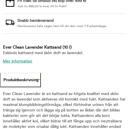
Fri frakt till ombud vid köp över 499 kr
Just nu
499,00
kr
kvar till fri frakt!
Snabb hemleverans!
Hemleverans hela vägen hem till din dörr inom 1-3 arbetsdagar.
Ever Clean Lavender Kattsand
(10 l)
Exklusiv kattsand med skön doft av lavendel.
Mer information
Produktbeskrivning
Ever Clean Lavender är en kattsand av högsta kvalitet med skön
doft av lavendel som aktiveras vid kontakt med fukt. Kattsanden har
maximal klumpbildningsförmåga, vilket förhindrar urinen från att
tränga sig igenom och lägga sig på botten av lådan där det bildas
bakterier som gör att det börjar lukta. Kattsandens alla korn
innehåller aktivt kol, vilket bidrar till att fånga upp och neutralisera
de molekyler som orsakar dålig lukt. Kattsanden innehåller endast