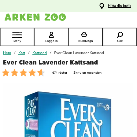
pa
Hitta din butik
ållet
Kontakta
kundtjänst
Meny
Logga in
Kundvagn
Sök
Hem
Katt
Kattsand
Ever Clean Lavender Kattsand
Ever Clean Lavender Kattsand
foo
674 röster
Skriv en recension