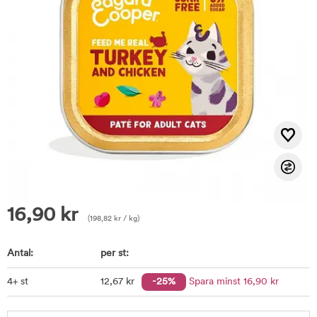
16,90
kr
(
198,82
kr
/ kg)
Antal:
per st:
4+ st
12
,67
kr
-25%
Spara minst
16
,90
kr