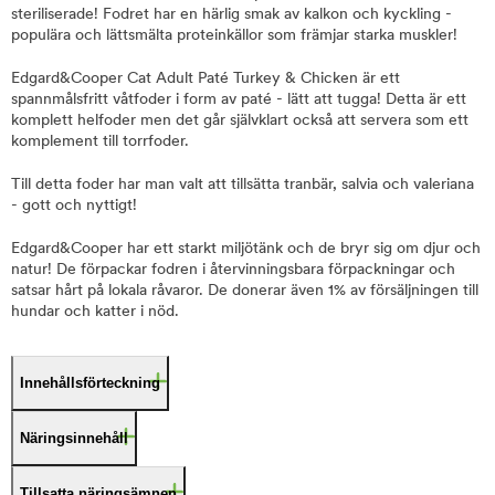
steriliserade! Fodret har en härlig smak av kalkon och kyckling -
populära och lättsmälta proteinkällor som främjar starka muskler!
Edgard&Cooper Cat Adult Paté Turkey & Chicken är ett
spannmålsfritt våtfoder i form av paté - lätt att tugga! Detta är ett
komplett helfoder men det går självklart också att servera som ett
komplement till torrfoder.
Till detta foder har man valt att tillsätta tranbär, salvia och valeriana
- gott och nyttigt!
Edgard&Cooper har ett starkt miljötänk och de bryr sig om djur och
natur! De förpackar fodren i återvinningsbara förpackningar och
satsar hårt på lokala råvaror. De donerar även 1% av försäljningen till
hundar och katter i nöd.
Innehållsförteckning
Näringsinnehåll
Tillsatta näringsämnen