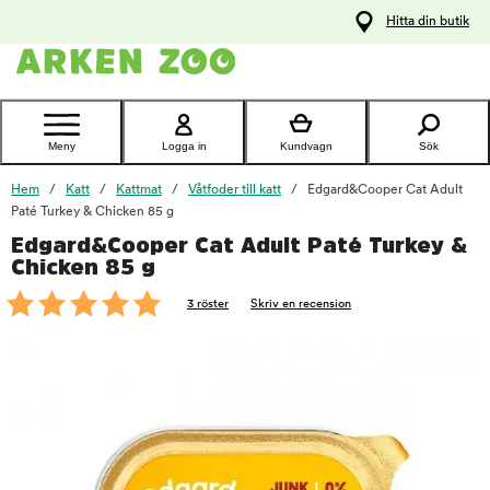
pa
Hitta din butik
ållet
Kontakta
kundtjänst
Meny
Logga in
Kundvagn
Sök
Hem
Katt
Kattmat
Våtfoder till katt
Edgard&Cooper Cat Adult
Paté Turkey & Chicken 85 g
Edgard&Cooper Cat Adult Paté Turkey &
foo
Chicken 85 g
3 röster
Skriv en recension