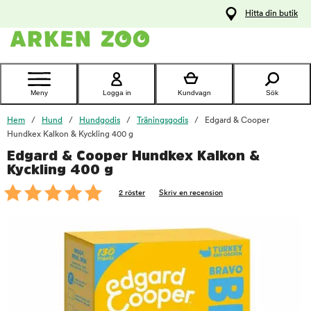
pa
Hitta din butik
ållet
Kontakta
kundtjänst
Meny
Logga in
Kundvagn
Sök
Hem
Hund
Hundgodis
Träningsgodis
Edgard & Cooper
Hundkex Kalkon & Kyckling 400 g
Edgard & Cooper Hundkex Kalkon &
foo
Kyckling 400 g
2 röster
Skriv en recension