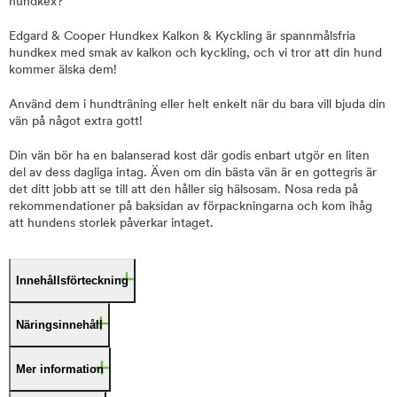
hundkex?
Edgard & Cooper Hundkex Kalkon & Kyckling är spannmålsfria
hundkex med smak av kalkon och kyckling, och vi tror att din hund
kommer älska dem!
Använd dem i hundträning eller helt enkelt när du bara vill bjuda din
vän på något extra gott!
Din vän bör ha en balanserad kost där godis enbart utgör en liten
del av dess dagliga intag. Även om din bästa vän är en gottegris är
det ditt jobb att se till att den håller sig hälsosam. Nosa reda på
rekommendationer på baksidan av förpackningarna och kom ihåg
att hundens storlek påverkar intaget.
Innehållsförteckning
Näringsinnehåll
Mer information