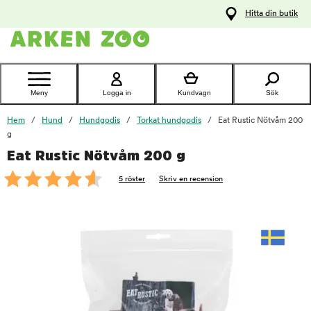
pa
Hitta din butik
ållet
Kontakta
kundtjänst
Meny
Logga in
Kundvagn
Sök
Hem
Hund
Hundgodis
Torkat hundgodis
Eat Rustic Nötvåm 200
g
Eat Rustic Nötvåm 200 g
foo
5 röster
Skriv en recension