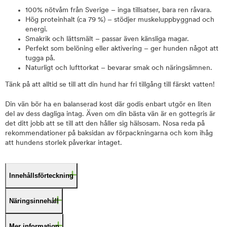
100% nötvåm från Sverige – inga tillsatser, bara ren råvara.
Hög proteinhalt (ca 79 %) – stödjer muskeluppbyggnad och
energi.
Smakrik och lättsmält – passar även känsliga magar.
Perfekt som belöning eller aktivering – ger hunden något att
tugga på.
Naturligt och lufttorkat – bevarar smak och näringsämnen.
Tänk på att alltid se till att din hund har fri tillgång till färskt vatten!
Din vän bör ha en balanserad kost där godis enbart utgör en liten
del av dess dagliga intag. Även om din bästa vän är en gottegris är
det ditt jobb att se till att den håller sig hälsosam. Nosa reda på
rekommendationer på baksidan av förpackningarna och kom ihåg
att hundens storlek påverkar intaget.
Innehållsförteckning
Näringsinnehåll
Mer information