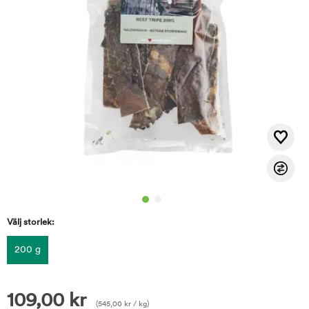
Välj storlek:
200 g
109,00
kr
(
545,00
kr
/ kg)