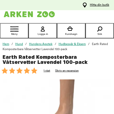
pa
Hitta din butik
ållet
Kontakta
kundtjänst
Meny
Logga in
Kundvagn
Sök
Hem
Hund
Hundens Apotek
Hudbesvär & Eksem
Earth Rated
Komposterbara Våtservetter Lavendel 100-pack
Earth Rated Komposterbara
foo
Våtservetter Lavendel 100-pack
1 röst
Skriv en recension