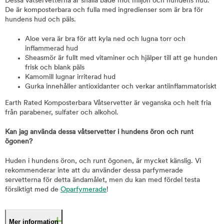
Dessa våtservetterna är snälla både mot miljön och hundens hud.
De är komposterbara och fulla med ingredienser som är bra för
hundens hud och päls.
Aloe vera är bra för att kyla ned och lugna torr och
inflammerad hud
Sheasmör är fullt med vitaminer och hjälper till att ge hunden
frisk och blank päls
Kamomill lugnar irriterad hud
Gurka innehåller antioxidanter och verkar antiinflammatoriskt
Earth Rated Komposterbara Våtservetter är veganska och helt fria
från parabener, sulfater och alkohol.
Kan jag använda dessa våtservetter i hundens öron och runt
ögonen?
Huden i hundens öron, och runt ögonen, är mycket känslig. Vi
rekommenderar inte att du använder dessa parfymerade
servetterna för detta ändamålet, men du kan med fördel testa
försiktigt med de
Oparfymerade
!
Mer information