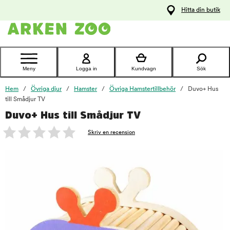
pa
Hitta din butik
ållet
Kontakta
kundtjänst
Meny
Logga in
Kundvagn
Sök
Hem
Övriga djur
Hamster
Övriga Hamstertillbehör
Duvo+ Hus
till Smådjur TV
Duvo+ Hus till Smådjur TV
foo
Skriv en recension