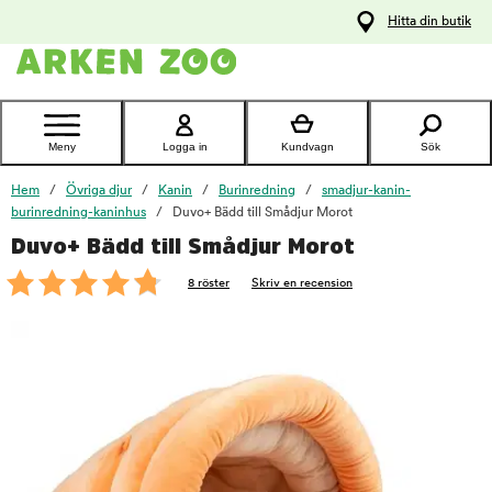
pa
Hitta din butik
ållet
Kontakta
kundtjänst
Meny
Logga in
Kundvagn
Sök
Hem
Övriga djur
Kanin
Burinredning
smadjur-kanin-
burinredning-kaninhus
Duvo+ Bädd till Smådjur Morot
Duvo+ Bädd till Smådjur Morot
foo
8 röster
Skriv en recension