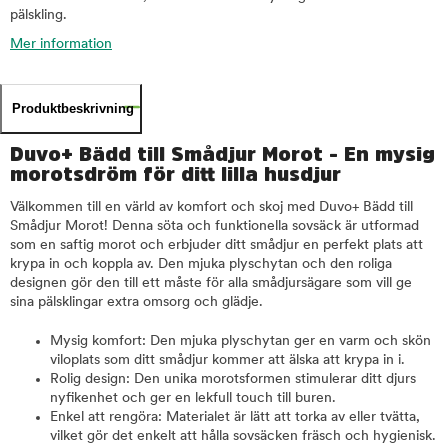
pälskling.
Mer information
Produktbeskrivning
Duvo+ Bädd till Smådjur Morot - En mysig
morotsdröm för ditt lilla husdjur
Välkommen till en värld av komfort och skoj med Duvo+ Bädd till
Smådjur Morot! Denna söta och funktionella sovsäck är utformad
som en saftig morot och erbjuder ditt smådjur en perfekt plats att
krypa in och koppla av. Den mjuka plyschytan och den roliga
designen gör den till ett måste för alla smådjursägare som vill ge
sina pälsklingar extra omsorg och glädje.
Mysig komfort: Den mjuka plyschytan ger en varm och skön
viloplats som ditt smådjur kommer att älska att krypa in i.
Rolig design: Den unika morotsformen stimulerar ditt djurs
nyfikenhet och ger en lekfull touch till buren.
Enkel att rengöra: Materialet är lätt att torka av eller tvätta,
vilket gör det enkelt att hålla sovsäcken fräsch och hygienisk.