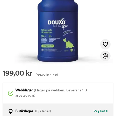
199,00
kr
(
796,00
kr
/ liter)
Webblager
(I lager på webben. Leverans 1-3
arbetsdagar)
Butikslager
(Ej i lager)
Välj butik