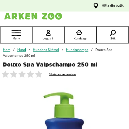
pa
Hitta din butik
ållet
Kontakta
kundtjänst
Meny
Logga in
Kundvagn
Sök
Hem
Hund
Hundens Skötsel
Hundschampo
Douxo Spa
Valpschampo 250 ml
Douxo Spa Valpschampo 250 ml
foo
Skriv en recension