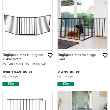
DogSpace
Max Hundgrind
DogSpace
Max Valphage
Vikbar Svart
Svart
90 - 223 x h 70,5
90 - 146 x h 70,5
från
1 549,00
kr
2 499,00
kr
På lager.
På lager.
Köp
Köp