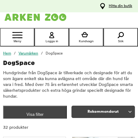
pa
Hitta din butik
ållet
Kontakta
kundtjänst
Meny
Logga in
Kundvagn
Sök
Hem
Varumärken
DogSpace
DogSpace
Hundgrindar från DogSpace är tillverkade och designade för att du
som ägare enkelt ska kunna avlägsna ett område där din hund får
vara i fred. Med över 75 års erfarenhet utvecklar DogSpace smarta
säkerhetsprodukter och extra höga grindar speciellt designade för
hundar.
Rekommenderat
Visa filter
Sortera
32 produkter