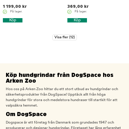
1 199,00
kr
369,00
kr
På lager.
På lager.
Köp
Köp
Köp hundgrindar från DogSpace hos
Arken Zoo
Hos oss på Arken Zoo hittar du ett stort utbud av hundgrindar och
säkerhetsprodukter från DogSpace! Upptäck allt från höga
hundgrindar för stora och medelstora hundraser till startkit för att
valpsäkra hemmet.
Om DogSpace
Dogspace är ett företag från Danmark som grundades 1947 och
producerar och designar hundgrindar. Företaget har lång erfarenhet