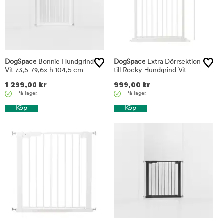
DogSpace
Bonnie Hundgrind
DogSpace
Extra Dörrsektion
Vit 73,5-79,6x h 104,5 cm
till Rocky Hundgrind Vit
1 299,00
kr
999,00
kr
På lager.
På lager.
Köp
Köp