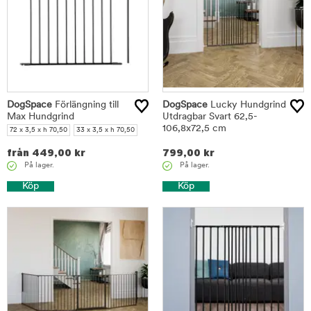
DogSpace
Förlängning till
DogSpace
Lucky Hundgrind
Max Hundgrind
Utdragbar Svart 62,5-
106,8x72,5 cm
72 x 3,5 x h 70,50
33 x 3,5 x h 70,50
från
449,00
kr
799,00
kr
På lager.
På lager.
Köp
Köp