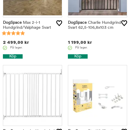
DogSpace
Max 2-i-1
DogSpace
Charlie Hundgrind
Hundgrind/Valphage Svart
Svart 62,5-106,8x103 cm
2 499,00
kr
1 199,00
kr
På lager.
På lager.
Köp
Köp