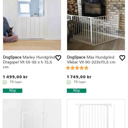
DogSpace
Marley Hundgrind
DogSpace
Max Hundgrind
Dragspel Vit 55-92 x h 72,5
Vikbar Vit 90-223x70,5 cm
cm
1 499,00
kr
1 749,00
kr
På lager.
På lager.
Köp
Köp