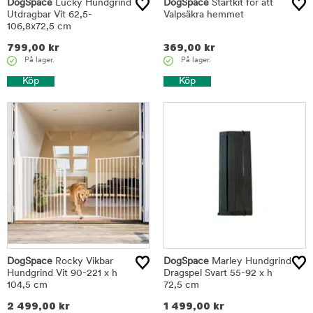
DogSpace
Lucky Hundgrind
DogSpace
Startkit för att
Utdragbar Vit 62,5-
Valpsäkra hemmet
106,8x72,5 cm
799,00
kr
369,00
kr
På lager.
På lager.
Köp
Köp
DogSpace
Rocky Vikbar
DogSpace
Marley Hundgrind
Hundgrind Vit 90-221 x h
Dragspel Svart 55-92 x h
104,5 cm
72,5 cm
2 499,00
kr
1 499,00
kr