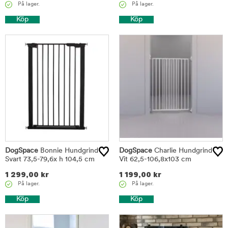
På lager.
På lager.
Köp
Köp
DogSpace
Bonnie Hundgrind
DogSpace
Charlie Hundgrind
Svart 73,5-79,6x h 104,5 cm
Vit 62,5-106,8x103 cm
1 299,00
kr
1 199,00
kr
På lager.
På lager.
Köp
Köp