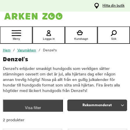
pa
Hitta din butik
ållet
Kontakta
kundtjänst
Meny
Logga in
Kundvagn
Sök
Hem
Varumärken
Denzel's
Denzel's
Denzel's erbjuder smaskigt hundgodis som verkligen sätter
stämningen oavsett om det är jul, alla hjärtans dag eller någon
annan trevlig högtig! Nosa på allt från en gullig julkalender för
hundar till hundgodis format som söta små hjärtan. Fira årets alla
högtider med läckert hundgodis från Denzel's!
Rekommenderat
Visa filter
Sortera
2 produkter