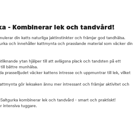
ka - Kombinerar lek och tandvård!
mulerar din katts naturliga jaktinstinkter och främjar god tandhälsa.
rka och innehåller kattmynta och prasslande material som väcker din
liknande ytan hjälper till att avlägsna plack och tandsten på ett
 till bättre munhälsa.
 prasselljudet väcker kattens intresse och uppmuntrar till lek, vilket
attmynta gör leksaken ännu mer intressant och främjar aktivitet och
Saltgurka kombinerar lek och tandvård - smart och praktiskt!
 intensiva tuggare.