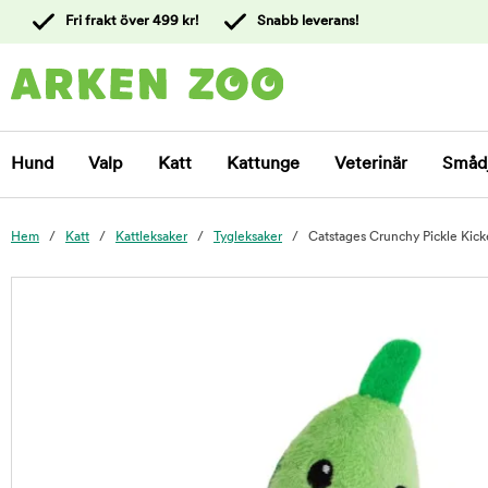
 till
Fri frakt över 499 kr!
Snabb leverans!
ållet
Kontakta
kundtjänst
Hund
Valp
Katt
Kattunge
Veterinär
Småd
Hem
Katt
Kattleksaker
Tygleksaker
Catstages Crunchy Pickle Kick
foo