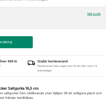
Välj butik
 över 499 kr
Snabb hemleverans!
!
Hemleverans hela vägen hem till din dörr inom 1-3
arbetsdagar.
cker Saltgurka 16,5 cm
 saltgurka! Den nätliknande ytan hjälper till att avlägsna plack och
ket främjar tandhälsan.