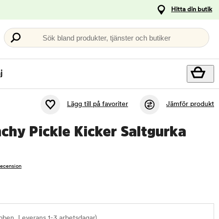
Hitta din butik
Sök bland produkter, tjänster och butiker
j
Lägg till på favoriter
Jämför produkt
chy Pickle Kicker Saltgurka
recension
bben. Leverans 1-3 arbetsdagar)