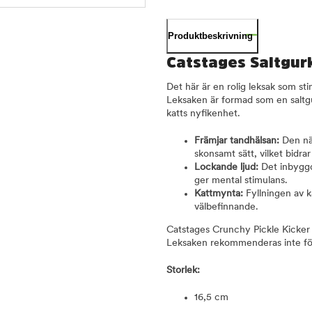
Produktbeskrivning
Catstages Saltgur
Det här är en rolig leksak som sti
Leksaken är formad som en saltgu
katts nyfikenhet.
Främjar tandhälsan:
Den nät
skonsamt sätt, vilket bidrar
Lockande ljud:
Det inbyggda
ger mental stimulans.
Kattmynta:
Fyllningen av k
välbefinnande.
Catstages Crunchy Pickle Kicker 
Leksaken rekommenderas inte för
Storlek:
16,5 cm