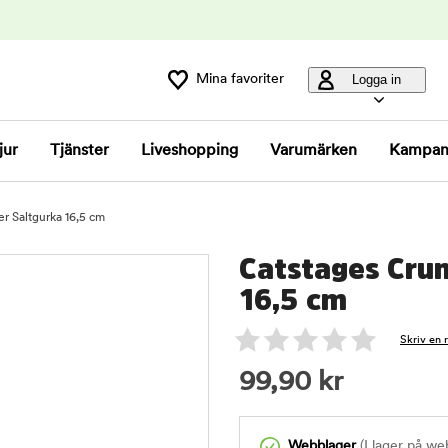
Mina favoriter
Logga in
jur
Tjänster
Liveshopping
Varumärken
Kampan
er Saltgurka 16,5 cm
Catstages Crun
16,5 cm
Skriv en 
99,90
kr
Webblager
(I lager på we