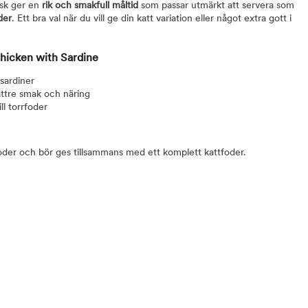
isk ger en
rik och smakfull måltid
som passar utmärkt att servera som
der
. Ett bra val när du vill ge din katt variation eller något extra gott i
hicken with Sardine
sardiner
bättre smak och näring
l torrfoder
foder och bör ges tillsammans med ett komplett kattfoder.