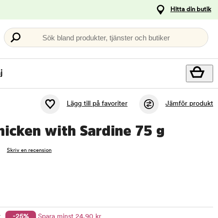
Hitta din butik
Sök bland produkter, tjänster och butiker
j
Lägg till på favoriter
Jämför produkt
icken with Sardine 75 g
Skriv en recension
r
-25%
Spara minst
24
,90
kr