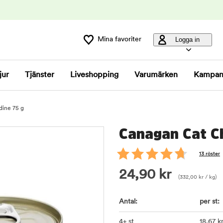
Mina favoriter
Logga in
jur
Tjänster
Liveshopping
Varumärken
Kampan
dine 75 g
Canagan Cat Ch
13 röster
24,90
kr
(
332,00
kr
/ kg)
Antal:
per st:
4+ st
18
,67
k