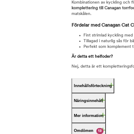
Kombinationen av kyckling och f
komplettering till Canagan torrfo
matskålen.
Fördelar med Canagan Cat C
Fint strimlad kyckling med 
Tillagad i naturlig sås för 
Perfekt som komplement til
Är detta ett helfoder?
Nej, detta är ett kompletterings
Innehållsförteckning
Näringsinnehåll
Mer information
Omdömen
13