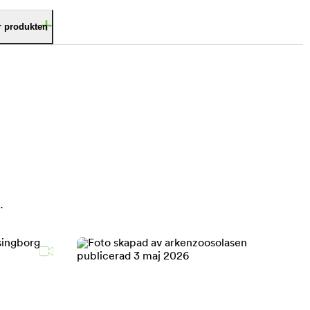
är produkten
.