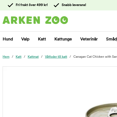
 till
Fri frakt över 499 kr!
Snabb leverans!
ållet
Kontakta
kundtjänst
Hund
Valp
Katt
Kattunge
Veterinär
Småd
Hem
Katt
Kattmat
Våtfoder till katt
Canagan Cat Chicken with Sar
foo