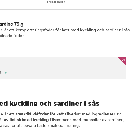
arbetsdagar.
rdine 75 g
 är ett kompletteringsfoder för katt med kyckling och sardiner i sås.
rdinarie foder.
%
t
»
d kyckling och sardiner i sås
e är ett
smakrikt våtfoder för katt
tillverkat med ingredienser av
år av
fint strimlad kyckling
tillsammans med
munsbitar av sardiner
,
iga sås för att bevara både smak och näring.