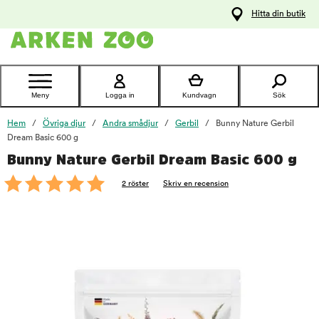
pa
Hitta din butik
ållet
Kontakta
kundtjänst
Meny
Logga in
Kundvagn
Sök
Hem
Övriga djur
Andra smådjur
Gerbil
Bunny Nature Gerbil
Dream Basic 600 g
Bunny Nature Gerbil Dream Basic 600 g
foo
2 röster
Skriv en recension