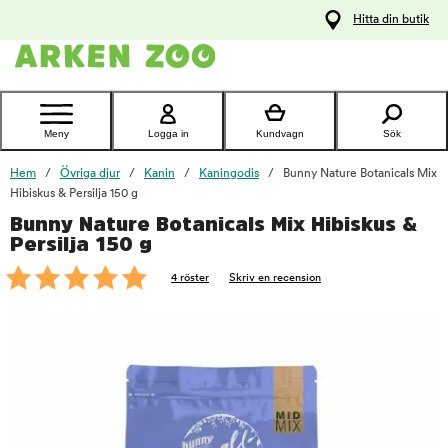
pa
Hitta din butik
ållet
Kontakta
kundtjänst
Meny
Logga in
Kundvagn
Sök
Hem
Övriga djur
Kanin
Kaningodis
Bunny Nature Botanicals Mix
Hibiskus & Persilja 150 g
Bunny Nature Botanicals Mix Hibiskus &
foo
Persilja 150 g
4 röster
Skriv en recension