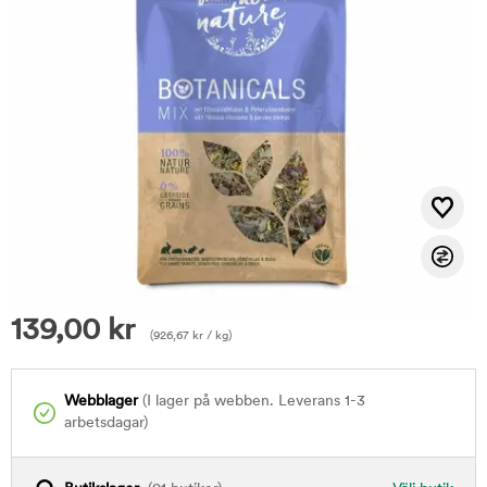
139,00
kr
(
926,67
kr
/ kg)
Webblager
(I lager på webben. Leverans 1-3
arbetsdagar)