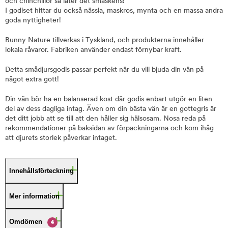
och chinchillor så låter det smaskens!
I godiset hittar du också nässla, maskros, mynta och en massa andra
goda nyttigheter!
Bunny Nature tillverkas i Tyskland, och produkterna innehåller
lokala råvaror. Fabriken använder endast förnybar kraft.
Detta smådjursgodis passar perfekt när du vill bjuda din vän på
något extra gott!
Din vän bör ha en balanserad kost där godis enbart utgör en liten
del av dess dagliga intag. Även om din bästa vän är en gottegris är
det ditt jobb att se till att den håller sig hälsosam. Nosa reda på
rekommendationer på baksidan av förpackningarna och kom ihåg
att djurets storlek påverkar intaget.
Innehållsförteckning
Mer information
Omdömen
4